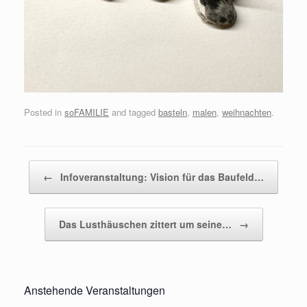
Posted in
soFAMILIE
and tagged
basteln
,
malen
,
weihnachten
.
Post navigation
←
Infoveranstaltung: Vision für das Baufeld…
Das Lusthäuschen zittert um seine…
→
Anstehende Veranstaltungen