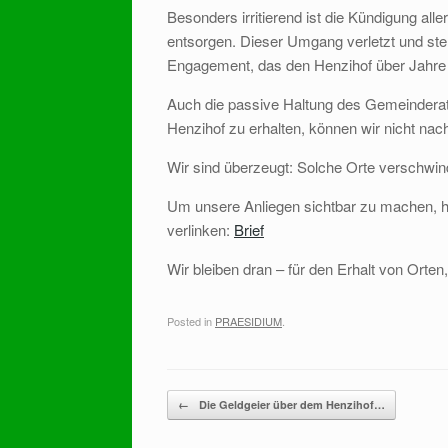
Besonders irritierend ist die Kündigung al
entsorgen. Dieser Umgang verletzt und steh
Engagement, das den Henzihof über Jahre 
Auch die passive Haltung des Gemeinderat
Henzihof zu erhalten, können wir nicht nac
Wir sind überzeugt: Solche Orte verschwind
Um unsere Anliegen sichtbar zu machen, hab
verlinken:
Brief
Wir bleiben dran – für den Erhalt von Orten
Posted in
PRAESIDIUM
.
Post navigation
←
Die Geldgeier über dem Henzihof…