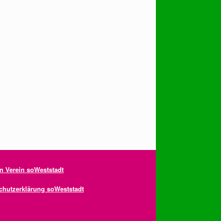
en Verein soWeststadt
chutzerklärung soWeststadt