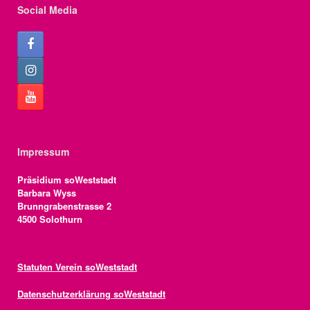
n
n
Social Media
t
a
d
u
v
A
n
i
n
g
g
s
e
a
i
n
t
Impressum
c
i
Präsidium soWeststadt
h
Barbara Wyss
o
Brunngrabenstrasse 2
t
4500 Solothurn
n
e
n
Statuten Verein soWeststadt
n
Datenschutzerklärung soWeststadt