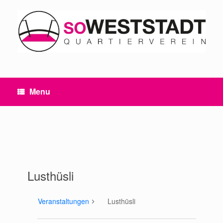
Skip
to
content
Menu
Lusthüsli
Veranstaltungen
Lusthüsli