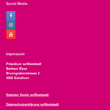
n
n
Social Media
t
a
d
u
v
A
n
i
n
g
g
s
e
a
i
n
t
Impressum
c
i
Präsidium soWeststadt
h
Barbara Wyss
o
Brunngrabenstrasse 2
t
4500 Solothurn
n
e
n
Statuten Verein soWeststadt
n
Datenschutzerklärung soWeststadt